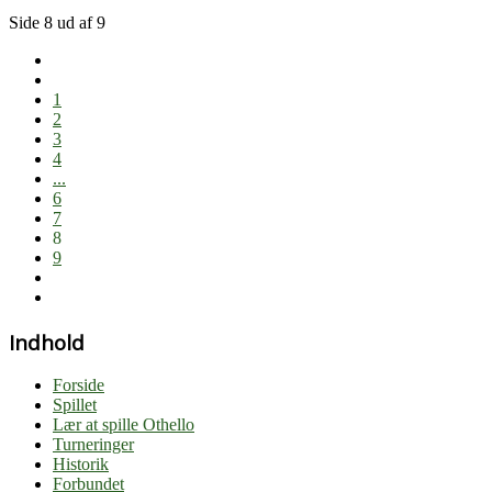
Side 8 ud af 9
1
2
3
4
...
6
7
8
9
Indhold
Forside
Spillet
Lær at spille Othello
Turneringer
Historik
Forbundet