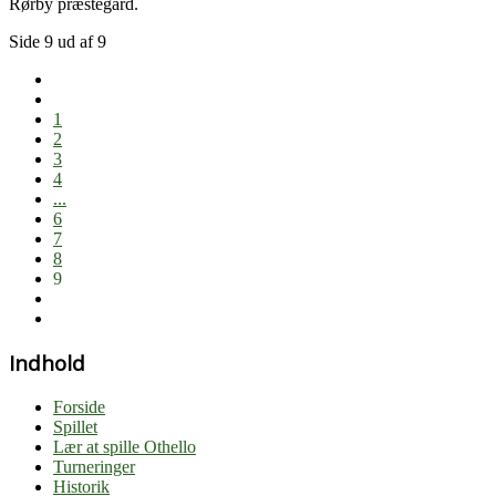
Rørby præstegård.
Side 9 ud af 9
1
2
3
4
...
6
7
8
9
Indhold
Forside
Spillet
Lær at spille Othello
Turneringer
Historik