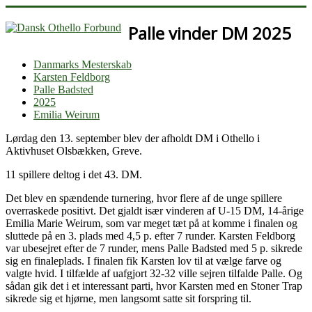
Palle vinder DM 2025
Danmarks Mesterskab
Karsten Feldborg
Palle Badsted
2025
Emilia Weirum
Lørdag den 13. september blev der afholdt DM i Othello i
Aktivhuset Olsbækken, Greve.
11 spillere deltog i det 43. DM.
Det blev en spændende turnering, hvor flere af de unge spillere
overraskede positivt. Det gjaldt især vinderen af U-15 DM, 14-årige
Emilia Marie Weirum, som var meget tæt på at komme i finalen og
sluttede på en 3. plads med 4,5 p. efter 7 runder. Karsten Feldborg
var ubesejret efter de 7 runder, mens Palle Badsted med 5 p. sikrede
sig en finaleplads. I finalen fik Karsten lov til at vælge farve og
valgte hvid. I tilfælde af uafgjort 32-32 ville sejren tilfalde Palle. Og
sådan gik det i et interessant parti, hvor Karsten med en Stoner Trap
sikrede sig et hjørne, men langsomt satte sit forspring til.