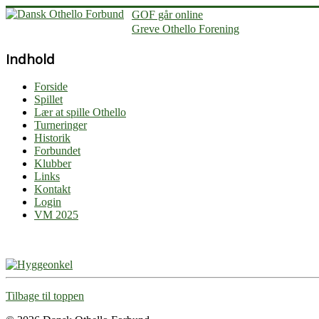
GOF går online
Greve Othello Forening
Indhold
Forside
Spillet
Lær at spille Othello
Turneringer
Historik
Forbundet
Klubber
Links
Kontakt
Login
VM 2025
Tilbage til toppen