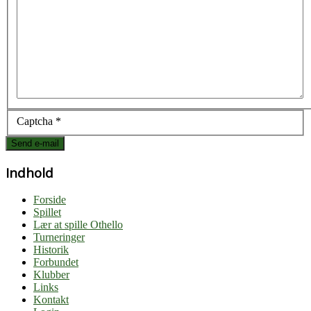
Captcha
*
Send e-mail
Indhold
Forside
Spillet
Lær at spille Othello
Turneringer
Historik
Forbundet
Klubber
Links
Kontakt