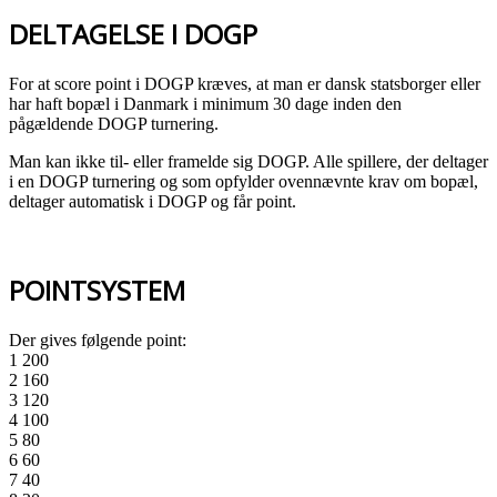
DELTAGELSE I DOGP
For at score point i DOGP kræves, at man er dansk statsborger eller
har haft bopæl i Danmark i minimum 30 dage inden den
pågældende DOGP turnering.
Man kan ikke til- eller framelde sig DOGP. Alle spillere, der deltager
i en DOGP turnering og som opfylder ovennævnte krav om bopæl,
deltager automatisk i DOGP og får point.
POINTSYSTEM
Der gives følgende point:
1 200
2 160
3 120
4 100
5 80
6 60
7 40