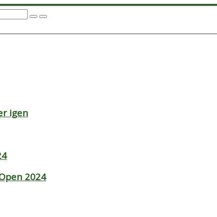
r igen
24
 Open 2024